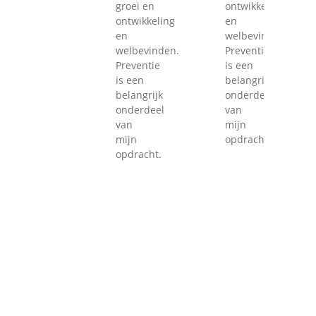
groei en
ontwikkeling
ontwikkeling
en
en
welbevinden.
welbevinden.
Preventie
Preventie
is een
is een
belangrijk
belangrijk
onderdeel
onderdeel
van
van
mijn
mijn
opdracht.
opdracht.