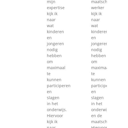
mijn
maatschappelijk
expertise
werker
kijk ik
kijk ik
naar
naar
wat
wat
kinderen
kinderen
en
en
jongeren
jongeren
nodig
nodig
hebben
hebben
om
om
maximaal
maximaal
te
te
kunnen
kunnen
participeren
participeren
en
en
slagen
slagen
in het
in het
onderwijs.
onderwijs
Hiervoor
en de
kijk ik
maatschappij.
naar
Hiervoor