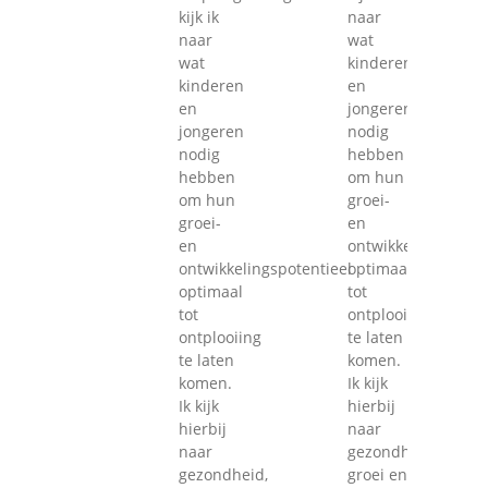
kijk ik
naar
naar
wat
wat
kinderen
kinderen
en
en
jongeren
jongeren
nodig
nodig
hebben
hebben
om hun
om hun
groei-
groei-
en
en
ontwikkelingspoten
ontwikkelingspotentieel
optimaal
optimaal
tot
tot
ontplooiing
ontplooiing
te laten
te laten
komen.
komen.
Ik kijk
Ik kijk
hierbij
hierbij
naar
naar
gezondheid,
gezondheid,
groei en