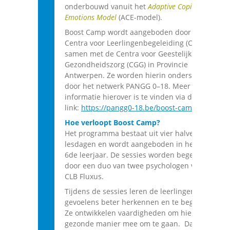
onderbouwd vanuit het
Adaptive Coping with
Emotions Model
(ACE-model).
Boost Camp wordt aangeboden door de
Centra voor Leerlingenbegeleiding (CLB)
samen met de Centra voor Geestelijke
Gezondheidszorg (CGG) in Provincie
Antwerpen. Ze worden hierin ondersteund
door het netwerk PANGG 0–18. Meer
informatie hierover is te vinden via deze
link:
https://pangg0-18.be/boost-camp/
Hoe verloopt Boost Camp?
Het programma bestaat uit vier halve
lesdagen en wordt aangeboden in het 5de en
6de leerjaar. De sessies worden begeleid
door een duo van twee psychologen van GO!
CLB Fluxus.
Tijdens de sessies leren de leerlingen hun
gevoelens beter herkennen en te begrijpen.
Ze ontwikkelen vaardigheden om hier op een
gezonde manier mee om te gaan. Daarbij