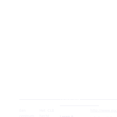
Moet ik betalen voor het
medisch onderzoek van
het CLB?
FAQ's voor
leerlingen -12
FAQ's voor leerlingen +12
FAQ's voor ouders
EEN
CLB?
TROEVEN
4
ONLINE
DOMEINEN
Een
Het
CLB
http://www.goc
centrum
hecht
Leren &