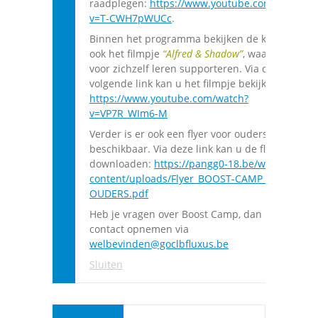
raadplegen:
https://www.youtube.com/watch?
v=T-CWH7pWUCc
.
Binnen het programma bekijken de kinderen
ook het filmpje
“Alfred & Shadow”
, waarin ze
voor zichzelf leren supporteren. Via de
volgende link kan u het filmpje bekijken:
https://www.youtube.com/watch?
v=VP7R_WIm6-M
Verder is er ook een flyer voor ouders
beschikbaar. Via deze link kan u de flyer
downloaden:
https://pangg0-18.be/wp-
content/uploads/Flyer_BOOST-CAMP_INFO-
OUDERS.pdf
Heb je vragen over Boost Camp, dan kan je
contact opnemen via
welbevinden@goclbfluxus.be
Sluiten