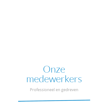
van een ander
CLB
KLIK HIER
bezoeken?
Zoek je
CLB
op basis
van je school, of surf
onmiddellijk naar de
juiste
CLB
website.
Onze
medewerkers
Professioneel en gedreven