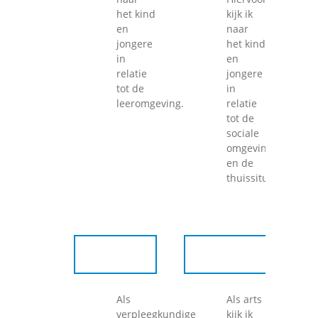
het kind
kijk ik
en
naar
jongere
het kind
in
en
relatie
jongere
tot de
in
leeromgeving.
relatie
tot de
sociale
omgeving
en de
thuissituatie.
Als
Als arts
verpleegkundige
kijk ik